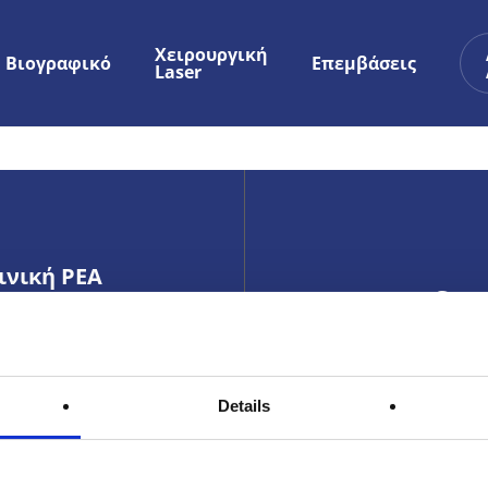
Χειρουργική
Βιογραφικό
Επεμβάσεις
Laser
ινική ΡΕΑ
Μη δισ
ωφόρος Ανδρέα
επικοι
γγρού 383 Παλαιό
ληρο, 17564
σας κα
Details
λύσουμ
που αν
697.22.22.200