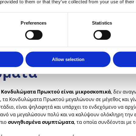
 provided to them or that they’ve collected from your use of their
 γίνεται έλεγχος για κονδυλώματα και στο στόμα, στο πέος 
Preferences
Statistics
Allow selection
ώματα
α
Κονδυλώματα Πρωκτού
είναι μικροσκοπικά
, δεν αναγ
ς, τα Κονδυλώματα Πρωκτού μεγαλώνουν σε μέγεθος και γίνο
 στάδιο, είναι ψηλαφητά και υπάρχει το ενδεχόμενο να αρ
θανό να μεγαλώσουν πολύ και να καλύψουν ολόκληρη την ε
 πιο
συνηθισμένα
συμπτώματα
, τα οποία συνδέονται με 