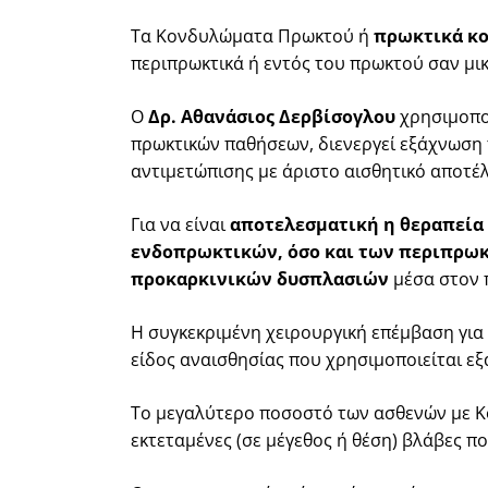
Τα Κονδυλώματα Πρωκτού ή
πρωκτικά κ
περιπρωκτικά ή εντός του πρωκτού σαν μικ
Ο
Δρ. Αθανάσιος Δερβίσογλου
χρησιμοποι
πρωκτικών παθήσεων, διενεργεί εξάχνωση 
αντιμετώπισης με άριστο αισθητικό αποτ
Για να είναι
αποτελεσματική η θεραπεία
ενδοπρωκτικών, όσο και των
περιπρω
προκαρκινικών δυσπλασιών
μέσα στον π
Η συγκεκριμένη χειρουργική επέμβαση για
είδος αναισθησίας που χρησιμοποιείται εξα
Το μεγαλύτερο ποσοστό των ασθενών με Κο
εκτεταμένες (σε μέγεθος ή θέση) βλάβες π