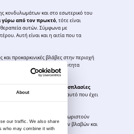
ης κονδυλωμάτων και στο εσωτερικό του
 γύρω από τον πρωκτό
, τότε είναι
ς θεραπεία αυτών. Σύμφωνα με
τέρου. Αυτή είναι και η αιτία που τα
και προκαρκινικές βλάβες στην περιοχή
βάθος πενταετίας και με πιθανότητα
ό απλή πρωκτοσκόπηση, οι
δυσπλασίες
About
και έχουν χρώμα παρόμοιο με αυτό που έχει
ς ευκρίνειας
ώστε να αναγνωριστούν
se our traffic. We also share
α την αναγνώριση μεγαλύτερων βλαβών και
ers who may combine it with