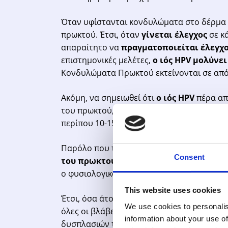
Όταν υφίστανται κονδυλώματα στο δέρμα 
πρωκτού. Έτσι, όταν
γίνεται έλεγχος
σε κ
απαραίτητο να
πραγματοποιείται έλεγχο
επιστημονικές μελέτες,
ο ιός HPV μολύνε
Κονδυλώματα Πρωκτού εκτείνονται σε απόσ
Ακόμη, να σημειωθεί ότι
ο ιός HPV
πέρα απ
του πρωκτού, οι οποίες ονομάζονται
δυσπ
περίπου 10-15%, αυτές οι δυσπλασίες να ε
Παρόλο που τα πιο πολλά Κονδυλώματα Π
Consent
του πρωκτού
δεν είναι εύκολο να βρεθ
ο φυσιολογικός πρωκτικός βλεννογόνος.
This website uses cookies
Έτσι, όσα άτομα έχουν Κονδυλώματα Πρωκ
We use cookies to personalis
όλες οι βλάβες. Η ορθοσκόπηση, καθώς κ
information about your use of
δυσπλασιών του πρωκτού, οι οποίες προκα