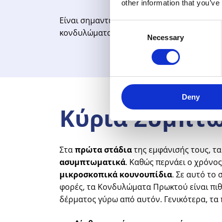
other information that you’ve
Είναι σημαντικό να τονιστεί ότι πρέπει να
Consent
κονδυλώματα στη πρωκτική περιοχή.
Necessary
Selection
Deny
Κύρια
Συμπτ
Στα
πρώτα στάδια
της εμφάνισής τους, τ
ασυμπτωματικά
. Καθώς περνάει ο χρόνο
μικροσκοπικά κουνουπίδια
. Σε αυτό το
φορές, τα Κονδυλώματα Πρωκτού είναι πι
δέρματος γύρω από αυτόν. Γενικότερα, τα