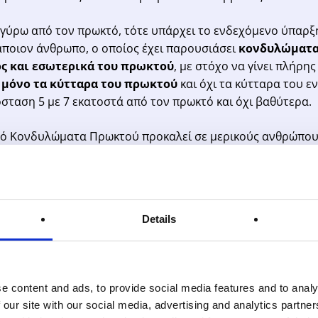
γύρω από τον πρωκτό, τότε υπάρχει το ενδεχόμενο ύπαρξ
άποιον άνθρωπο, ο οποίος έχει παρουσιάσει
κονδυλώματα
ς και εσωτερικά του πρωκτού
, με στόχο να γίνει πλήρη
ι μόνο τα κύτταρα του πρωκτού
και όχι τα κύτταρα του εν
ταση 5 με 7 εκατοστά από τον πρωκτό και όχι βαθύτερα.
ό Κονδυλώματα Πρωκτού προκαλεί σε μερικούς ανθρώπους 
λασίες
. Αν δεν γίνει αντιμετώπιση αυτών, τότε μπορεί σε 
ξελιχθούν σε
πρωκτικό καρκίνο
.
ρωκτού μπορούν σχετικά εύκολα να διαγνωστούν μέσα απ
Details
ούν
με τον ίδιο τρόπο, επειδή είναι μικροσκοπικές βλάβες 
τού, είναι απαραίτητο να κάνουν
πρωκτοσκόπηση υψηλή
e content and ads, to provide social media features and to analy
αι η απλή πρωκτοσκόπηση μπορούν να χρησιμοποιηθούν γι
 our site with our social media, advertising and analytics partn
λούνται από τον ιό HPV.