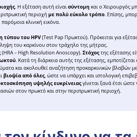
ριοχής
. Η εξέταση αυτή είναι
σύντομη
και ο Χειρουργός μ
εριπρωκτική περιοχή
με πολύ εύκολο τρόπο
. Επίσης, μπο
παρόμοια κλινική εικόνα.
η τύπου του HPV
(Test Pap Πρωκτού). Πρόκειται για εξέτ
όληψη του καρκίνου στον τράχηλο της μήτρας.
ς
(HRA – High Resolution Anoscopy).
Στόχος
της εξέτασης ε
ρωκτού
. Κατά τη διάρκεια αυτής της εξέτασης, εμποτίζετα
λύματα και ακολουθεί αναζήτηση προκαρκινικών βλαβών με
αι
βιοψία
από όλες
, ώστε να υπάρχει και ιστολογική επιβ
κτοσκόπηση υψηλής ευκρίνειας
γίνεται ξανά έτσι ώστε
ασιών στον πρωκτό και στην περιπρωκτική περιοχή.
ν
τον
κίνδυνο
να
τα