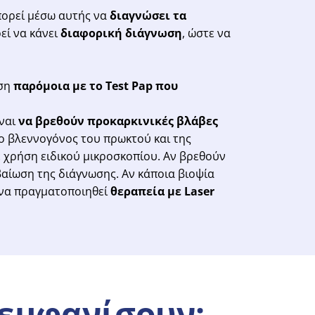
πορεί μέσω αυτής να
διαγνώσει τα
ρεί να κάνει
διαφορική διάγνωση
, ώστε να
αση
παρόμοια με το Test Pap που
ίναι
να βρεθούν προκαρκινικές βλάβες
ι ο βλεννογόνος του πρωκτού και της
 χρήση ειδικού μικροσκοπίου. Αν βρεθούν
εβαίωση της διάγνωσης. Αν κάποια βιοψία
 να πραγματοποιηθεί
θεραπεία με Laser
εμφανίσουν;