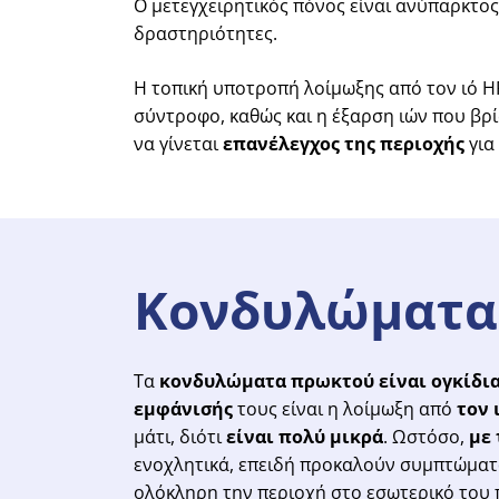
Ο μετεγχειρητικός πόνος είναι ανύπαρκτος
δραστηριότητες.
Η τοπική υποτροπή λοίμωξης από τον ιό H
σύντροφο, καθώς και η έξαρση ιών που βρ
να γίνεται
επανέλεγχος της περιοχής
για
Κονδυλώματα
Τα
κονδυλώματα πρωκτού
είναι ογκίδι
εμφάνισής
τους είναι η λοίμωξη από
τον
μάτι, διότι
είναι πολύ μικρά
. Ωστόσο,
με
ενοχλητικά, επειδή προκαλούν συμπτώματα.
ολόκληρη την περιοχή στο εσωτερικό του 