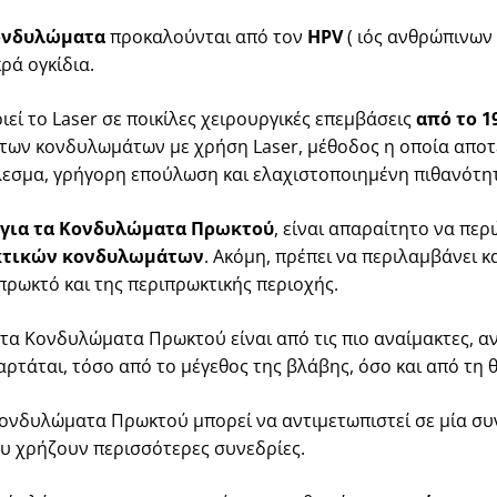
ονδυλώματα
προκαλούνται από τον
HPV
( ιός ανθρώπινων
ρά ογκίδια.
εί το Laser σε ποικίλες χειρουργικές επεμβάσεις
από το 1
των κονδυλωμάτων με χρήση Laser, μέθοδος η οποία αποτ
έλεσμα, γρήγορη επούλωση και ελαχιστοποιημένη πιθανότη
 για τα Κονδυλώματα Πρωκτού
, είναι απαραίτητο να πε
κτικών
κονδυλωμάτων
. Ακόμη, πρέπει να περιλαμβάνει κ
ρωκτό και της περιπρωκτικής περιοχής.
 τα Κονδυλώματα Πρωκτού είναι από τις πιο αναίμακτες, α
ρτάται, τόσο από το μέγεθος της βλάβης, όσο και από τη θ
νδυλώματα Πρωκτού μπορεί να αντιμετωπιστεί σε μία συν
ου χρήζουν περισσότερες συνεδρίες.