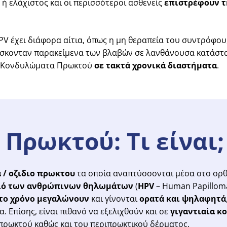
 ή ελάχιστος και οι περισσότεροι ασθενείς
επιστρέφουν τ
PV έχει διάφορα αίτια, όπως η μη θεραπεία του συντρόφο
ίσκονταν παρακείμενα των βλαβών σε λανθάνουσα κατάσταση
 Κονδυλώματα Πρωκτού
σε τακτά χρονικά διαστήματα
.
Πρωκτού:
Τι
είναι;
α / οζιδιο πρωκτου
τα οποία αναπτύσσονται μέσα στο ορθ
 ιό των ανθρώπινων θηλωμάτων
(
HPV
– Human Papilloma
 το χρόνο μεγαλώνουν
και γίνονται
ορατά και ψηλαφητά
 Επίσης, είναι πιθανό να εξελιχθούν και σε
γιγαντιαία 
πρωκτού καθώς και του περιπρωκτικού δέρματος.