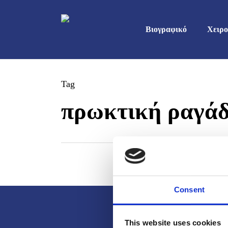
Skip
to
Βιογραφικό
Χειρο
main
content
Tag
πρωκτική ραγά
Consent
This website uses cookies