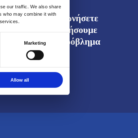
se our traffic. We also share
ers who may combine it with
άσετε να επικοινωνήσετε
 services.
ς, να σας καθοδηγήσουμε
λύσουμε μαζί το πρόβλημα
Marketing
ιμετωπίζετε.
Allow all