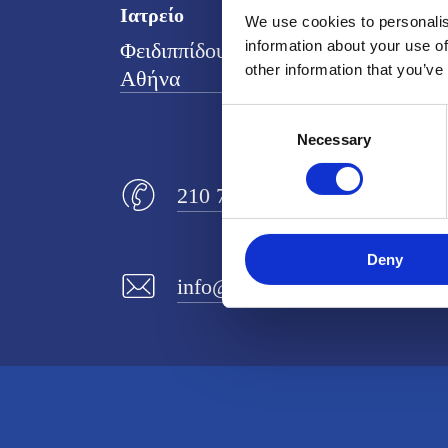
Ιατρείο
Κλ
We use cookies to personalis
information about your use of
Φειδιππίδου 17, 11526,
Λε
other information that you’ve
Αθήνα
38
17
Consent
Necessary
Selection
210 77.00.200
Deny
info@adlaser.gr