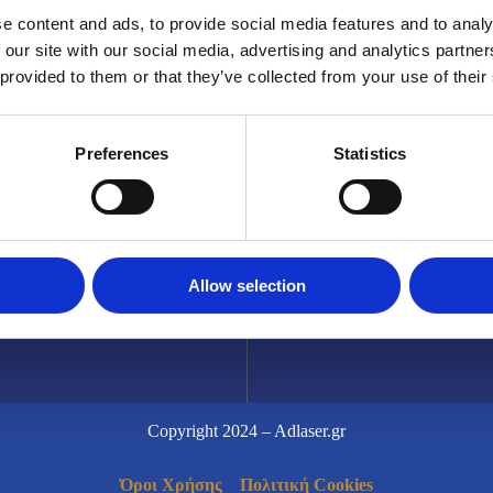
ινική ΡΕΑ
e content and ads, to provide social media features and to analy
 our site with our social media, advertising and analytics partn
ωφόρος Ανδρέα Συγγρού
Μη διστ
 provided to them or that they’ve collected from your use of their
3 Παλαιό Φάληρο,
μαζί μα
564
και να 
Preferences
Statistics
που αντ
697.22.22.200
Allow selection
FaceBook
Copyright 2024 – Adlaser.gr
Όροι Χρήσης
Πολιτική Cookies