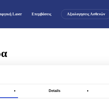
υργική Laser
Επεμβάσεις
Αξιολογησεις Ασθενών
δα
Details