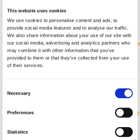
with Intraoperative Bactibilia and
This website uses cookies
Postoperative Surgical Site Infections in
Elective Cholecystectomy: A Case-Control
We use cookies to personalise content and ads, to
Study
” στο Infectious Diseases Society of
provide social media features and to analyse our traffic.
America
We also share information about your use of our site with
our social media, advertising and analytics partners who
(
https://idsa.confex.com/idsa/2005/webprogra
may combine it with other information that you’ve
provided to them or that they’ve collected from your use
Τον Οκτώβριο του 2007 ο Δρ Α.
of their services.
Δερβίσογλου δημοσίευσε τη μελέτη με
τίτλο “
Η
οξυουρίαση
ως
αιτία
οξείας
σκωληκοειδίτιδας
;
” στο Ιατρικό περιοδικό
Consent
“Ιατρικά Χρονικά
Necessary
Selection
Medical Annals”
Preferences
(
http://hypatia.teiath.gr/xmlui/handle/11400/3
Τον Ιούνιο του 2008 ο Δρ Α. Δερβίσογλου
Statistics
ανακοίνωσε και δημοσίευσε την μελέτη