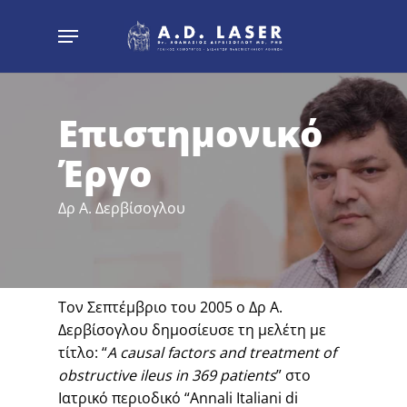
Skip
Menu
to
main
content
Επιστημονικό
Έργο
Δρ Α. Δερβίσογλου
Τον Σεπτέμβριο του 2005 ο Δρ Α.
Δερβίσογλου δημοσίευσε τη μελέτη με
τίτλο: “
A causal factors and treatment of
obstructive ileus in 369 patients
” στο
Ιατρικό περιοδικό “Annali Italiani di