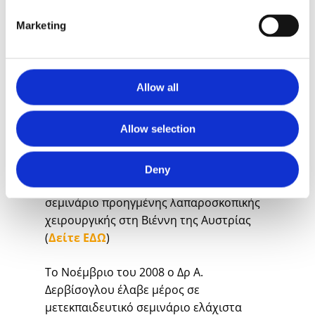
με τίτλο: ”
Doppler-Guided Hemorrhoidal
Marketing
Artery Ligation (DGHAL), Rectoanal Repair
(RAR), Hemorrhoidopexy (HP) and Minimal
Mucocutaneous Excision (MMCE) for
Grade III- IV Hemorrhoids: A Multicenter
Allow all
Prospective Study
” στο “American Society
of Colon and Rectal Surgeons” στη
Allow selection
Βοστώνη των ΗΠΑ (
Δείτε ΕΔΩ σελ. 55
)
Τον Ιούλιο του 2008 ο Δρ Α. Δερβίσογλου
Deny
έλαβε μέρος σε μετεκπαιδευτικό
σεμινάριο προηγμένης λαπαροσκοπικής
χειρουργικής στη Βιέννη της Αυστρίας
(
Δείτε ΕΔΩ
)
Το Νοέμβριο του 2008 ο Δρ Α.
Δερβίσογλου έλαβε μέρος σε
μετεκπαιδευτικό σεμινάριο ελάχιστα