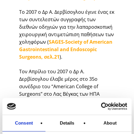
Το 2007 ο Δρ Α. Δερβίσογλου έγινε ένας εκ
των συντελεστών συγγραφής των
διεθνών οδηγιών για την λαπαροσκοπική
χειρουργική αντιμετώπιση παθήσεων των
χοληφόρων (
SAGES-Society of American
Gastrointestinal and Endoscopic
Surgeons, σελ.21
).
Τον Απρίλιο του 2007 ο Δρ Α.
Δερβίσογλου έλαβε μέρος στο 35ο
συνέδριο του “American College of
Surgeons” στο Λας Βέγκας των ΗΠΑ
(
Δείτε ΕΔΩ
)
Τον Οκτώβριο του 2007 ο Δρ Α.
Δερβίσογλου δημοσίευσε τη μελέτη με
Consent
Details
About
τίτλο ”
Diabetes Mellitus is Associated