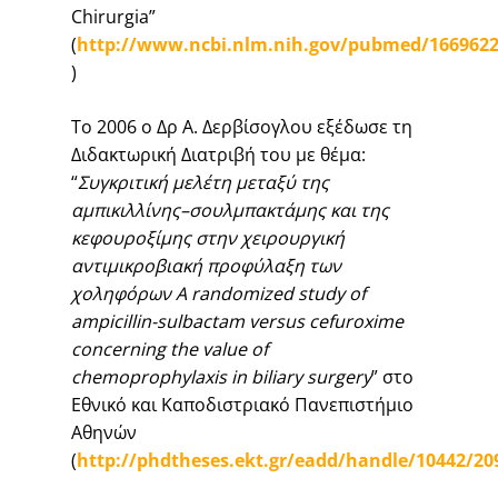
Chirurgia”
(
http://www.ncbi.nlm.nih.gov/pubmed/166962
)
Το 2006 ο Δρ Α. Δερβίσογλου εξέδωσε τη
Διδακτωρική Διατριβή του με θέμα:
“
Συγκριτική
μελέτη
μεταξύ
της
αμπικιλλίνης
–
σουλμπακτάμης
και
της
κεφουροξίμης
στην
χειρουργική
αντιμικροβιακή
προφύλαξη
των
χοληφόρων
A randomized study of
ampicillin-sulbactam versus cefuroxime
concerning the value of
chemoprophylaxis in biliary surgery
” στο
Εθνικό και Καποδιστριακό Πανεπιστήμιο
Αθηνών
(
http://phdtheses.ekt.gr/eadd/handle/10442/20