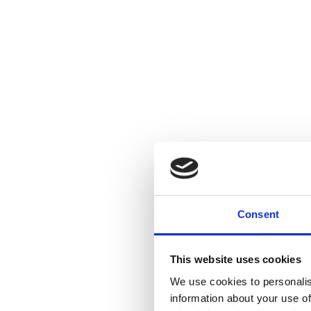
χειρουργικής
με Κύριο πεδίο ειδίκευσης 
Επεμβατική Χειρουργική, τη Λαπαροσκ
και τη Χειρουργική Laser
. Από το 1998, Ο
Δερβίσογλου χρησιμοποιεί το
LASER
σε
π
επεμβάσεις.
Πρωτοπόρος και στην χειρουργική παθ
του πρωκτού
, το 2015 έθεσε σε εφαρμογή 
ΑΙΜΟΡΡΟΪΔΟΠΛΑΣΤΙΚΗ LASER [Laser Hemorr
θεραπευτική αποκατάσταση της
αιμορροϊ
επεμβατική χειρουργική) με χρήση του
τε
μέσω ειδικής οπτικής ίνας
. Στην πορεία 
Consent
θεραπείας
για
αιμορροΐδες
σε
ολικής πε
Αιμορροϊδοπλαστική LASER
(total perimet
Hemorrhoidoplasty
– tpLHP).
This website uses cookies
We use cookies to personalis
Από το 2006, ο
Πρωκτολόγος
Γενικός Χειρ
information about your use of
διατηρεί ιδιωτικό ιατρείο στη Φειδιππίδου