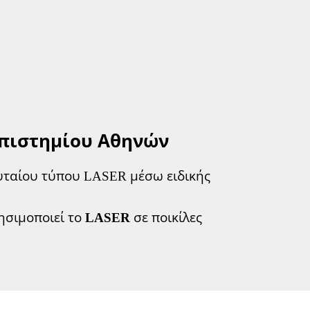
επιστημίου Αθηνών
ευταίου τύπου LASER μέσω ειδικής
ρησιμοποιεί το
LASER
σε ποικίλες