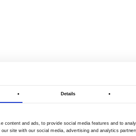
την
Ελάχιστα
οπική Χειρουργική
 Δρ Αθανάσιος
οικίλες χειρουργικές
ήσεων στη περιοχή
την
hoidoplasty (LHP)]
για
δοπάθειας
(ελάχιστα
λευταίου τύπου LASER
εξέλιξε την τεχνική
Details
ριμέτρου
er Laser
e content and ads, to provide social media features and to analy
ουργός Α. Δερβίσογλου
 our site with our social media, advertising and analytics partn
 17, 11526 του Δήμου